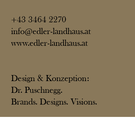
+43 3464 2270
info@edler-landhaus.at
www.edler-landhaus.at
Design & Konzeption:
Dr. Puschnegg.
Brands. Designs. Visions.